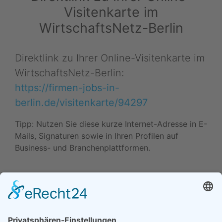
Visitenkarte im
WirtschaftsNetz-Berlin
Direktlink zu Ihrer Online-Visitenkarte im
WirtschaftsNetz-Berlin:
https://firmen-jobs-in-
berlin.de/visitenkarte/94297
Tipp: Nutzen Sie diese kurze Internet-Adresse in E-
Mails, Signaturen sowie in Ihren Profilen auf
Business- und Branchenplattformen.
Daten ändern (Inhaber) •
Drucken • Änderung