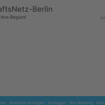
aftsNetz-Berlin
 Ihre Region!
ote
Kostenlos eintragen
Einloggen
Ihre Werbung
Kont