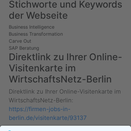
Stichworte und Keywords
der Webseite
Business Intelligence
Business Transformation
Carve Out
SAP Beratung
Direktlink zu Ihrer Online-
Visitenkarte im
WirtschaftsNetz-Berlin
Direktlink zu Ihrer Online-Visitenkarte im
WirtschaftsNetz-Berlin:
https://firmen-jobs-in-
berlin.de/visitenkarte/93137
Tipp: Nutzen Sie diese kurze Internet-Adresse in E-