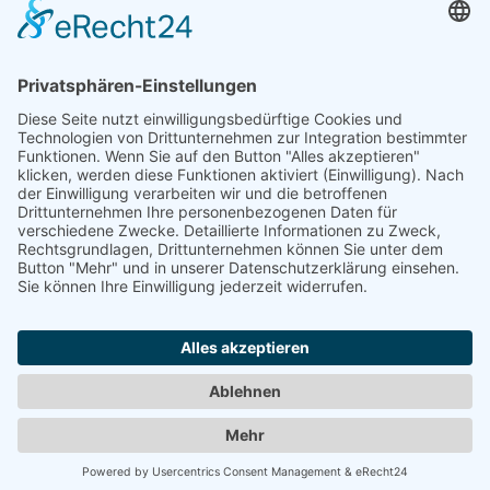
Mails, Signaturen sowie in Ihren Profilen auf
Business- und Branchenplattformen.
Daten ändern (Inhaber) •
Drucken • Änderung
vorschlagen
Daten ändern (für Inhaber)
•
Änderung
vorschlagen
•
Drucken
Werben in diesem Portal
•
Kontakt / Impressum
•
Datenschutzerklärung
•
Cookie-Einstellungen