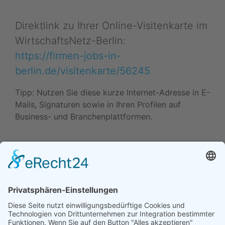
Direktlink zu Ihrer Online-Visitenkarte im
WirtschaftsNetz-Berlin:
https://firmen-jobs-in-
berlin.de/visitenkarte/56245
Tipp: Nutzen Sie diese kurze Internet-Adresse in E-
Mails, Signaturen sowie in Ihren Profilen auf
Business- und Branchenplattformen.
Daten ändern (Inhaber) •
Drucken • Änderung
vorschlagen