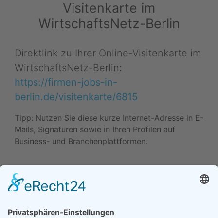
Visitenkarte im
WirtschaftsNetz-Berlin
Direktlink zu Ihrer Online-Visitenkarte im
WirtschaftsNetz-Berlin:
https://firmen-jobs-in-
berlin.de/visitenkarte/6815
Tipp: Nutzen Sie diese kurze Internet-Adresse in E-
Mails, Signaturen sowie in Ihren Profilen auf
Business- und Branchenplattformen.
Daten ändern (Inhaber) •
Drucken • Änderung