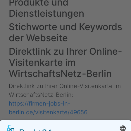
Produkte und
Dienstleistungen
Stichworte und Keywords
der Webseite
Direktlink zu Ihrer Online-
Visitenkarte im
WirtschaftsNetz-Berlin
Direktlink zu Ihrer Online-Visitenkarte im
WirtschaftsNetz-Berlin:
https://firmen-jobs-in-
berlin.de/visitenkarte/49656
Tipp: Nutzen Sie diese kurze Internet-Adresse in E-