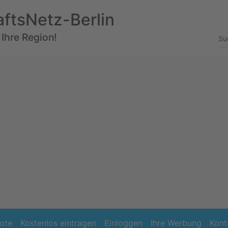
aftsNetz-Berlin
 Ihre Region!
ote
Kostenlos eintragen
Einloggen
Ihre Werbung
Kont